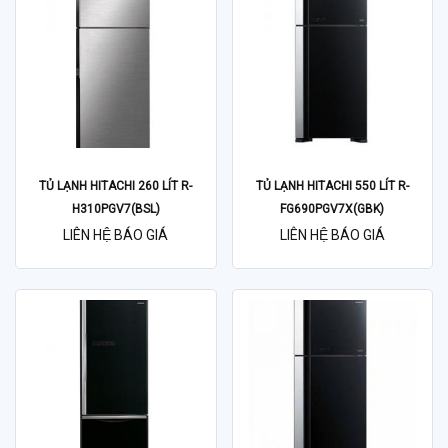
TỦ LẠNH HITACHI 260 LÍT R-
TỦ LẠNH HITACHI 550 LÍT R-
H310PGV7(BSL)
FG690PGV7X(GBK)
LIÊN HỆ BÁO GIÁ
LIÊN HỆ BÁO GIÁ