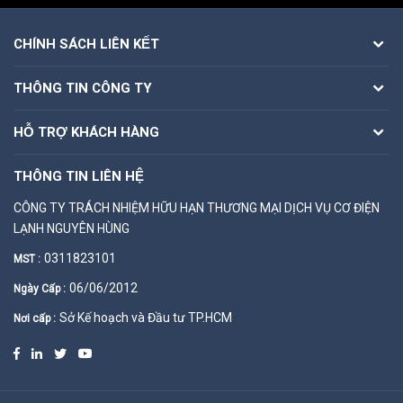
CHÍNH SÁCH LIÊN KẾT
THÔNG TIN CÔNG TY
HỖ TRỢ KHÁCH HÀNG
THÔNG TIN LIÊN HỆ
CÔNG TY TRÁCH NHIỆM HỮU HẠN THƯƠNG MẠI DỊCH VỤ CƠ ĐIỆN
LẠNH NGUYÊN HÙNG
0311823101
MST :
06/06/2012
Ngày Cấp :
Sở Kế hoạch và Đầu tư TP.HCM
Nơi cấp :