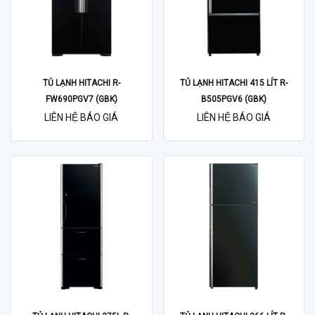
TỦ LẠNH HITACHI R-
TỦ LẠNH HITACHI 415 LÍT R-
FW690PGV7 (GBK)
B505PGV6 (GBK)
LIÊN HỆ BÁO GIÁ
LIÊN HỆ BÁO GIÁ