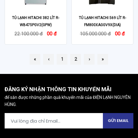
TỦ LẠNH HITACHI 382 LÍT R-
TỦ LẠNH HITACHI 569 LÍT R-
WB475PGV2(GPW)
FM800XAGGV9X(DIA)
22.100.000 đ
00 đ
105.000.000 đ
00 đ
«
‹
1
2
›
»
ĐĂNG KÝ NHẬN THÔNG TIN KHUYẾN MÃI
để săn được những phần quà khuyến mãi của ĐIỆN LẠNH NGUYÊN
HÙNG.
GỬI EMAIL