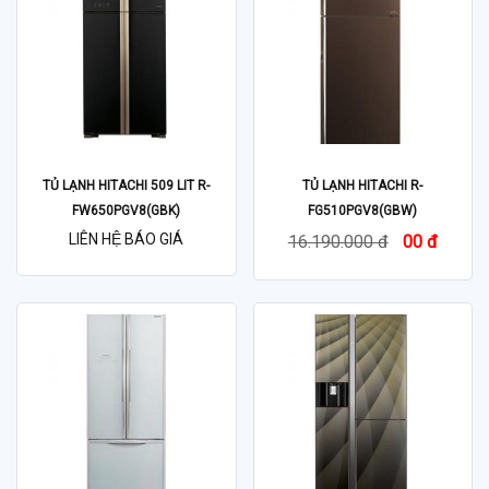
TỦ LẠNH HITACHI 509 LIT R-
TỦ LẠNH HITACHI R-
FW650PGV8(GBK)
FG510PGV8(GBW)
LIÊN HỆ BÁO GIÁ
16.190.000 đ
00 đ