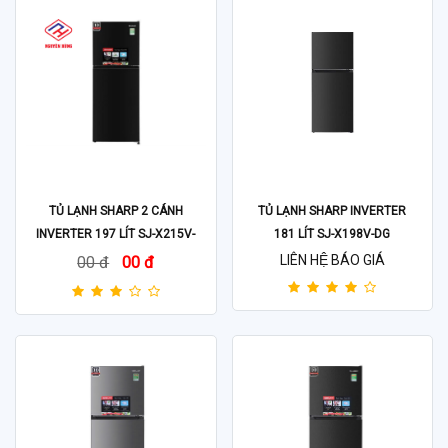
TỦ LẠNH SHARP 2 CÁNH
TỦ LẠNH SHARP INVERTER
INVERTER 197 LÍT SJ-X215V-
181 LÍT SJ-X198V-DG
DG
LIÊN HỆ BÁO GIÁ
00 đ
00 đ