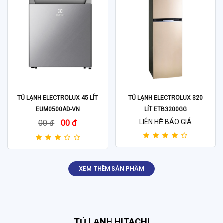
TỦ LẠNH ELECTROLUX 45 LÍT
TỦ LẠNH ELECTROLUX 320
EUM0500AD-VN
LÍT ETB3200GG
LIÊN HỆ BÁO GIÁ
00 đ
00 đ
XEM THÊM SẢN PHẨM
TỦ LẠNH HITACHI