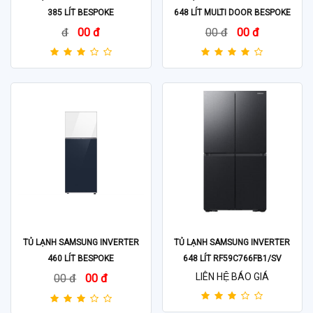
385 LÍT BESPOKE
648 LÍT MULTI DOOR BESPOKE
RT38CB668412SV
RF59CB66F8S/SV
đ
00 đ
00 đ
00 đ
TỦ LẠNH SAMSUNG INVERTER
TỦ LẠNH SAMSUNG INVERTER
460 LÍT BESPOKE
648 LÍT RF59C766FB1/SV
RT47CB66868ASV
LIÊN HỆ BÁO GIÁ
00 đ
00 đ