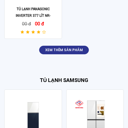
TỦ LẠNH PANASONIC
INVERTER 377 LÍT NR-
BX421GPKV
00 đ
00 đ
XEM THÊM SẢN PHẨM
TỦ LẠNH SAMSUNG