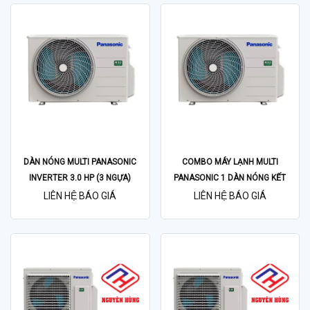
DÀN NÓNG MULTI PANASONIC
COMBO MÁY LẠNH MULTI
INVERTER 3.0 HP (3 NGỰA)
PANASONIC 1 DÀN NÓNG KẾT
CU-3U27YBZ
NỐI 2 DÀN LẠNH (2HP)
LIÊN HỆ BÁO GIÁ
LIÊN HỆ BÁO GIÁ