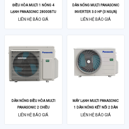
ĐIỀU HÒA MULTI 1 NÓNG 4
DÀN NÓNG MULTI PANASONIC
LẠNH PANASONIC 28000BTU
INVERTER 3.0 HP (3 NGỰA)
CU-4U28YBZ
CU-3U27YBZ MODEL 2023
LIÊN HỆ BÁO GIÁ
LIÊN HỆ BÁO GIÁ
DÀN NÓNG ĐIỀU HÒA MULTI
MÁY LẠNH MULTI PANASONIC
PANASONIC 2 CHIỀU
1 DÀN NÓNG KẾT NỐI 2 DÀN
18000BTU CU-2U18YBZ
LẠNH 2HP
LIÊN HỆ BÁO GIÁ
LIÊN HỆ BÁO GIÁ