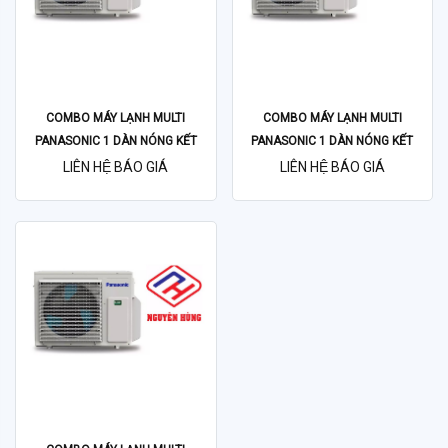
COMBO MÁY LẠNH MULTI
COMBO MÁY LẠNH MULTI
PANASONIC 1 DÀN NÓNG KẾT
PANASONIC 1 DÀN NÓNG KẾT
NỐI 3 DÀN LẠNH
NỐI 3 DÀN LẠNH
LIÊN HỆ BÁO GIÁ
LIÊN HỆ BÁO GIÁ