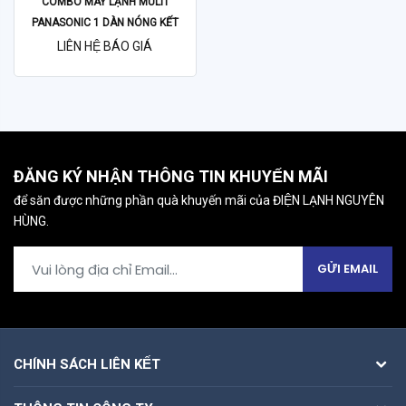
COMBO MÁY LẠNH MULTI
PANASONIC 1 DÀN NÓNG KẾT
NỐI 3 DÀN LẠNH
LIÊN HỆ BÁO GIÁ
ĐĂNG KÝ NHẬN THÔNG TIN KHUYẾN MÃI
để săn được những phần quà khuyến mãi của ĐIỆN LẠNH NGUYÊN
HÙNG.
GỬI EMAIL
CHÍNH SÁCH LIÊN KẾT