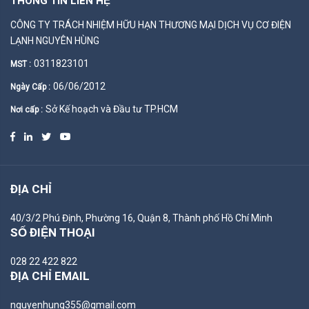
THÔNG TIN LIÊN HỆ
CÔNG TY TRÁCH NHIỆM HỮU HẠN THƯƠNG MẠI DỊCH VỤ CƠ ĐIỆN
LẠNH NGUYÊN HÙNG
0311823101
MST :
06/06/2012
Ngày Cấp :
Sở Kế hoạch và Đầu tư TP.HCM
Nơi cấp :
ĐỊA CHỈ
40/3/2 Phú Định, Phường 16, Quận 8, Thành phố Hồ Chí Minh
SỐ ĐIỆN THOẠI
028 22 422 822
ĐỊA CHỈ EMAIL
nguyenhung355@gmail.com