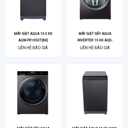
MÁY GIẶT AQUA 10.5 KG
MÁY GIẶT SẤY AQUA
AQW-FR105GT(BK)
INVERTER 15 KG AQD-
DH1500G(PP)
LIÊN HỆ BÁO GIÁ
LIÊN HỆ BÁO GIÁ