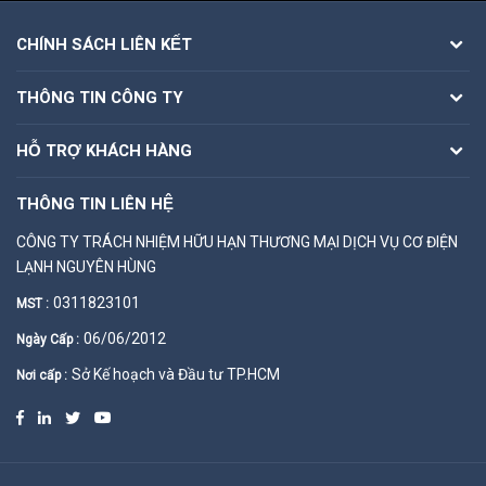
CHÍNH SÁCH LIÊN KẾT
THÔNG TIN CÔNG TY
HỖ TRỢ KHÁCH HÀNG
THÔNG TIN LIÊN HỆ
CÔNG TY TRÁCH NHIỆM HỮU HẠN THƯƠNG MẠI DỊCH VỤ CƠ ĐIỆN
LẠNH NGUYÊN HÙNG
0311823101
MST :
06/06/2012
Ngày Cấp :
Sở Kế hoạch và Đầu tư TP.HCM
Nơi cấp :