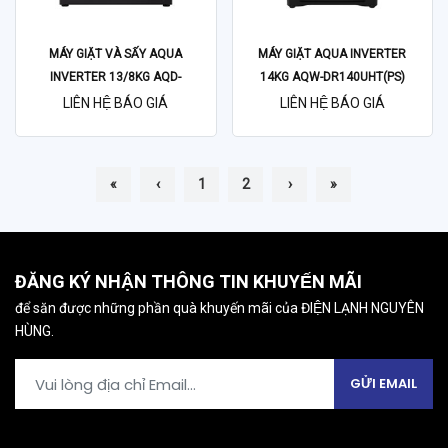
MÁY GIẶT VÀ SẤY AQUA
MÁY GIẶT AQUA INVERTER
INVERTER 13/8KG AQD-
14KG AQW-DR140UHT(PS)
DH1300H(PS)
LIÊN HỆ BÁO GIÁ
LIÊN HỆ BÁO GIÁ
«
‹
1
2
›
»
ĐĂNG KÝ NHẬN THÔNG TIN KHUYẾN MÃI
để săn được những phần quà khuyến mãi của ĐIỆN LẠNH NGUYÊN
HÙNG.
GỬI EMAIL