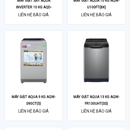
MÁY GIẶT SẤY AQUA
MÁY GIẶT AQUA 10 KG AQW-
INVERTER 10 KG AQD-
U100FT(BK)
AH1000G(PS)
LIÊN HỆ BÁO GIÁ
LIÊN HỆ BÁO GIÁ
MÁY GIẶT AQUA 9 KG AQW-
MÁY GIẶT AQUA 13 KG AQW-
S90CT(S)
FR130UHT(SS)
LIÊN HỆ BÁO GIÁ
LIÊN HỆ BÁO GIÁ