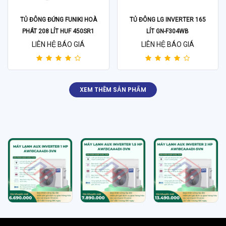
TỦ ĐÔNG ĐỨNG FUNIKI HOÀ
TỦ ĐÔNG LG INVERTER 165
PHÁT 208 LÍT HUF 450SR1
LÍT GN-F304WB
LIÊN HỆ BÁO GIÁ
LIÊN HỆ BÁO GIÁ
XEM THÊM SẢN PHẨM