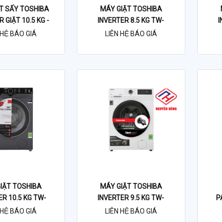
T SẤY TOSHIBA
MÁY GIẶT TOSHIBA
 GIẶT 10.5 KG -
INVERTER 8.5 KG TW-
I
 7 KG TWD-
BH95S2V WK
HỆ BÁO GIÁ
LIÊN HỆ BÁO GIÁ
M115GF4V
IẶT TOSHIBA
MÁY GIẶT TOSHIBA
ER 10.5 KG TW-
INVERTER 9.5 KG TW-
P
K115G4V
BK105S2V
GI
HỆ BÁO GIÁ
LIÊN HỆ BÁO GIÁ