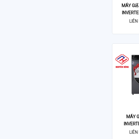
MÁY GIẶ
INVERTER
SẤY
LIÊN 
B
MÁY G
INVERT
B
LIÊN 