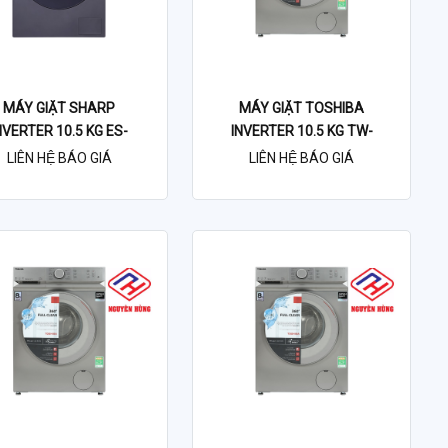
MÁY GIẶT SHARP
MÁY GIẶT TOSHIBA
NVERTER 10.5 KG ES-
INVERTER 10.5 KG TW-
FK1054SV-G
BL115A2V
LIÊN HỆ BÁO GIÁ
LIÊN HỆ BÁO GIÁ