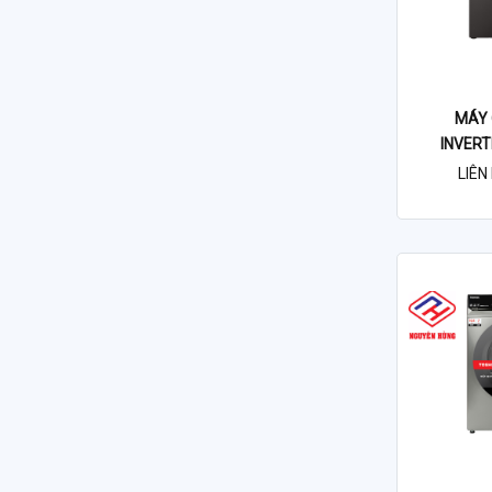
MÁY 
INVERT
FK
LIÊN 