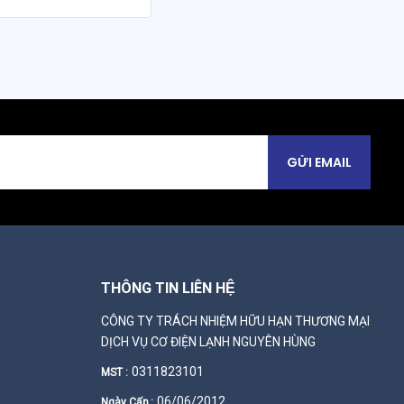
GỬI EMAIL
THÔNG TIN LIÊN HỆ
CÔNG TY TRÁCH NHIỆM HỮU HẠN THƯƠNG MẠI
DỊCH VỤ CƠ ĐIỆN LẠNH NGUYÊN HÙNG
0311823101
MST :
06/06/2012
Ngày Cấp :