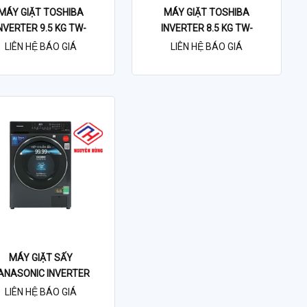
MÁY GIẶT TOSHIBA
MÁY GIẶT TOSHIBA
NVERTER 9.5 KG TW-
INVERTER 8.5 KG TW-
BL105A4V
BL95A4V
LIÊN HỆ BÁO GIÁ
LIÊN HỆ BÁO GIÁ
MÁY GIẶT SẤY
ANASONIC INVERTER
ẶT 10.5 KG - SẤY 6 KG
LIÊN HỆ BÁO GIÁ
NA-S056FR1BV