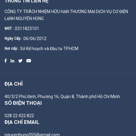
THÔNG TIN LIÊN HỆ
CÔNG TY TRÁCH NHIỆM HỮU HẠN THƯƠNG MẠI DỊCH VỤ CƠ ĐIỆN
LẠNH NGUYÊN HÙNG
0311823101
MST :
06/06/2012
Ngày Cấp :
Sở Kế hoạch và Đầu tư TP.HCM
Nơi cấp :
ĐỊA CHỈ
40/3/2 Phú Định, Phường 16, Quận 8, Thành phố Hồ Chí Minh
SỐ ĐIỆN THOẠI
028 22 422 822
ĐỊA CHỈ EMAIL
nguyenhung355@gmail.com