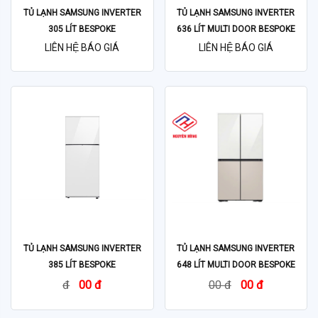
TỦ LẠNH SAMSUNG INVERTER
TỦ LẠNH SAMSUNG INVERTER
305 LÍT BESPOKE
636 LÍT MULTI DOOR BESPOKE
RT31CB56248ASV
RF65DB990012SV
LIÊN HỆ BÁO GIÁ
LIÊN HỆ BÁO GIÁ
TỦ LẠNH SAMSUNG INVERTER
TỦ LẠNH SAMSUNG INVERTER
385 LÍT BESPOKE
648 LÍT MULTI DOOR BESPOKE
RT38CB668412SV
RF59CB66F8S/SV
đ
00 đ
00 đ
00 đ