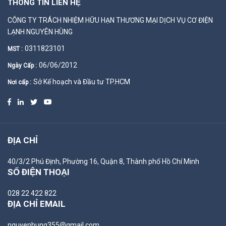
THÔNG TIN LIÊN HỆ
CÔNG TY TRÁCH NHIỆM HỮU HẠN THƯƠNG MẠI DỊCH VỤ CƠ ĐIỆN
LẠNH NGUYÊN HÙNG
0311823101
MST :
06/06/2012
Ngày Cấp :
Sở Kế hoạch và Đầu tư TP.HCM
Nơi cấp :
ĐỊA CHỈ
40/3/2 Phú Định, Phường 16, Quận 8, Thành phố Hồ Chí Minh
SỐ ĐIỆN THOẠI
028 22 422 822
ĐỊA CHỈ EMAIL
nguyenhung355@gmail.com