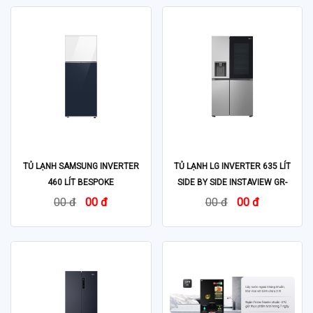
TỦ LẠNH SAMSUNG INVERTER
TỦ LẠNH LG INVERTER 635 LÍT
460 LÍT BESPOKE
SIDE BY SIDE INSTAVIEW GR-
RT47CB66868ASV
G257SV
00 đ
00 đ
00 đ
00 đ