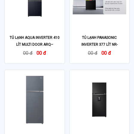
TỦ LẠNH AQUA INVERTER 410
TỦ LẠNH PANASONIC
LÍT MULTI DOOR ARQ–
INVERTER 377 LÍT NR-
M466XA(CBC)
BX421GPKV
00 đ
00 đ
00 đ
00 đ