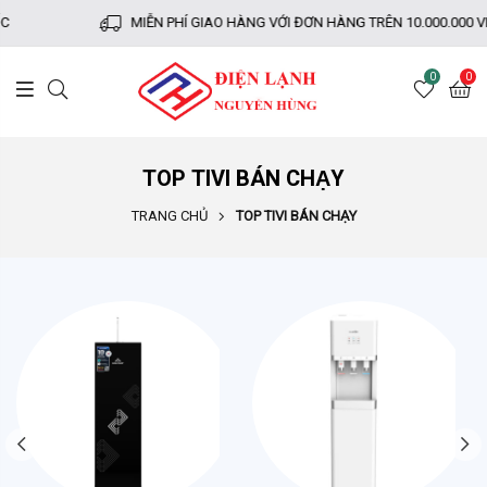
C
MIỄN PHÍ GIAO HÀNG VỚI ĐƠN HÀNG TRÊN 10.000.000 V
0
0
TOP TIVI BÁN CHẠY
TRANG CHỦ
TOP TIVI BÁN CHẠY