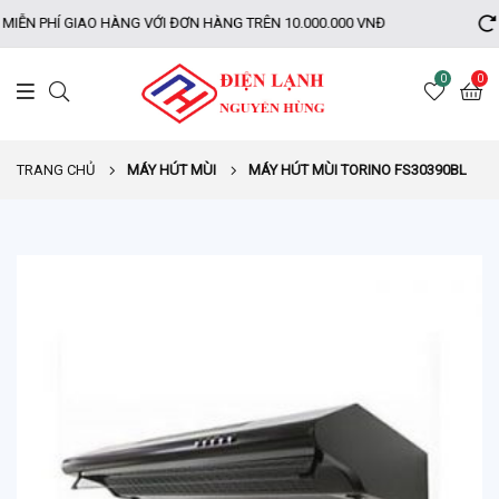
IỄN PHÍ GIAO HÀNG VỚI ĐƠN HÀNG TRÊN 10.000.000 VNĐ
B
0
0
TRANG CHỦ
MÁY HÚT MÙI
MÁY HÚT MÙI TORINO FS30390BL