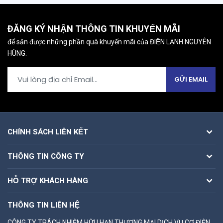
ĐĂNG KÝ NHẬN THÔNG TIN KHUYẾN MÃI
để săn được những phần quà khuyến mãi của ĐIỆN LẠNH NGUYÊN
HÙNG.
GỬI EMAIL
CHÍNH SÁCH LIÊN KẾT
THÔNG TIN CÔNG TY
HỖ TRỢ KHÁCH HÀNG
THÔNG TIN LIÊN HỆ
CÔNG TY TRÁCH NHIỆM HỮU HẠN THƯƠNG MẠI DỊCH VỤ CƠ ĐIỆN