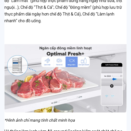
độ "Làm mát" (phù hợp thực phẩm dùng hằng ngày như sữa, thịt
nguội…); Chế độ "Thịt & Cá"; Chế độ "Đông mềm" (phù hợp lưu trữ
thực phẩm dài ngày hơn chế độ Thịt & Cá), Chế độ "Làm lạnh
nhanh" cho đồ uống.
*Hình ảnh chỉ mang tính chất minh họa