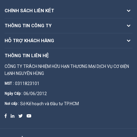
CHÍNH SÁCH LIÊN KẾT
THÔNG TIN CÔNG TY
HỖ TRỢ KHÁCH HÀNG
THÔNG TIN LIÊN HỆ
CÔNG TY TRÁCH NHIỆM HỮU HẠN THƯƠNG MẠI DỊCH VỤ CƠ ĐIỆN
LẠNH NGUYÊN HÙNG
0311823101
MST :
06/06/2012
Ngày Cấp :
Sở Kế hoạch và Đầu tư TP.HCM
Nơi cấp :