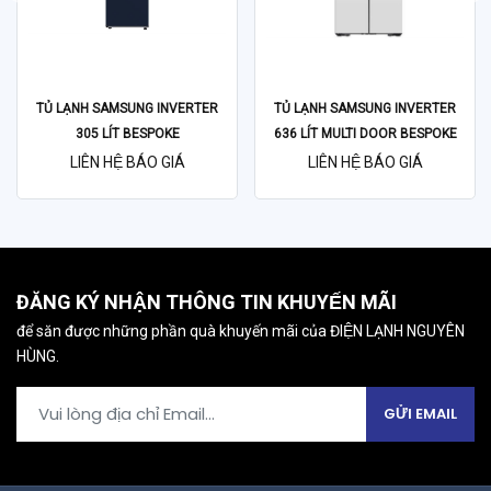
TỦ LẠNH SAMSUNG INVERTER
TỦ LẠNH SAMSUNG INVERTER
305 LÍT BESPOKE
636 LÍT MULTI DOOR BESPOKE
RT31CB56248ASV
RF65DB990012SV
LIÊN HỆ BÁO GIÁ
LIÊN HỆ BÁO GIÁ
ĐĂNG KÝ NHẬN THÔNG TIN KHUYẾN MÃI
để săn được những phần quà khuyến mãi của ĐIỆN LẠNH NGUYÊN
HÙNG.
GỬI EMAIL