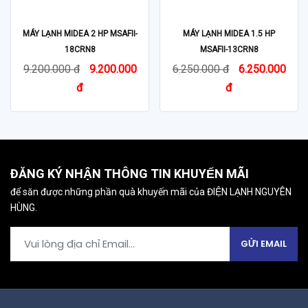
MÁY LẠNH MIDEA 2 HP MSAFII-
MÁY LẠNH MIDEA 1.5 HP
18CRN8
MSAFII-13CRN8
9.200.000 đ
9.200.000
6.250.000 đ
6.250.000
đ
đ
ĐĂNG KÝ NHẬN THÔNG TIN KHUYẾN MÃI
để săn được những phần quà khuyến mãi của ĐIỆN LẠNH NGUYÊN
HÙNG.
GỬI EMAIL